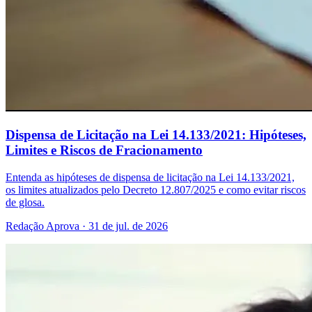
Dispensa de Licitação na Lei 14.133/2021: Hipóteses,
Limites e Riscos de Fracionamento
Entenda as hipóteses de dispensa de licitação na Lei 14.133/2021,
os limites atualizados pelo Decreto 12.807/2025 e como evitar riscos
de glosa.
Redação Aprova · 31 de jul. de 2026