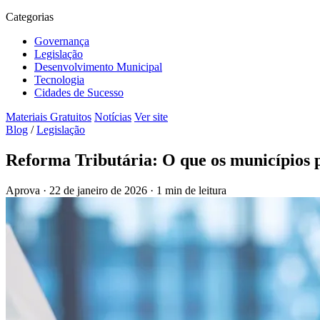
Categorias
Governança
Legislação
Desenvolvimento Municipal
Tecnologia
Cidades de Sucesso
Materiais Gratuitos
Notícias
Ver site
Blog
/
Legislação
Reforma Tributária: O que os municípios p
Aprova
·
22 de janeiro de 2026
·
1 min de leitura