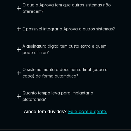
O que a Aprova tem que outros sistemas não 
e 
oferecem?
q
u
É possível integrar a Aprova a outros sistemas?
e
r
A assinatura digital tem custo extra e quem 
e
pode utilizar?
m 
O sistema monta o documento final (capa a 
e
capa) de forma automática?
n
t
Quanto tempo leva para implantar a 
r
plataforma?
e
Ainda tem dúvidas?
Fale com a gente.
g
a