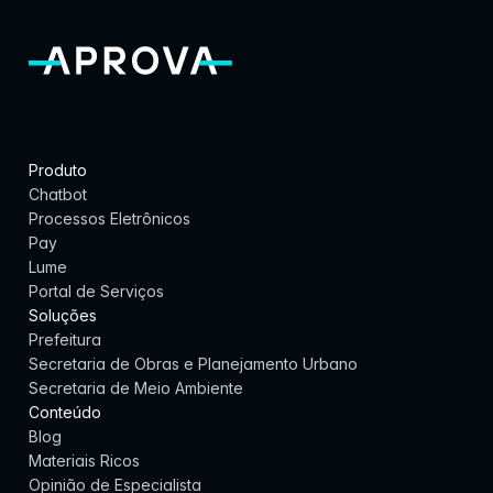
r 
m
a
i
s
Produto
Chatbot
Agendar demonstração
Processos Eletrônicos
Pay
Lume
Portal de Serviços
Soluções
Prefeitura
Secretaria de Obras e Planejamento Urbano
Secretaria de Meio Ambiente
Conteúdo
Blog
Materiais Ricos
Opinião de Especialista