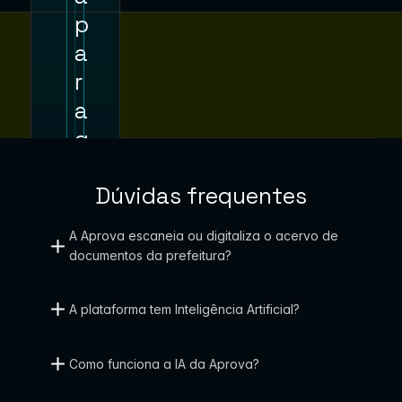
p
a
Prefeitur
Prefeitura de 
Pr
r
a de 
Patos de 
de
Itajaí
Minas
Pa
a 
g
o
Dúvidas frequentes
v
e
A Aprova escaneia ou digitaliza o acervo de 
r
documentos da prefeitura?
n
o
A plataforma tem Inteligência Artificial?
s 
q
Como funciona a IA da Aprova?
u