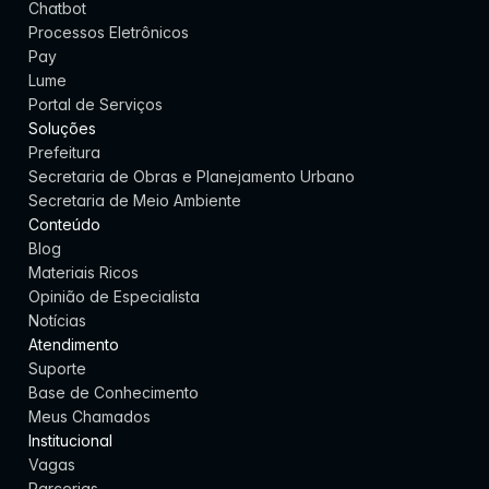
Chatbot
m
Processos Eletrônicos
Pay
a
Lume
i
Portal de Serviços
Soluções
s
Prefeitura
Secretaria de Obras e Planejamento Urbano
Agendar demonstração
Secretaria de Meio Ambiente
Conteúdo
Blog
Materiais Ricos
Opinião de Especialista
Notícias
Atendimento
Suporte
Base de Conhecimento
Meus Chamados
Institucional
Vagas
Parcerias