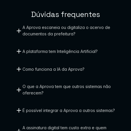
a
Dúvidas frequentes
r
a 
A Aprova escaneia ou digitaliza o acervo de 
documentos da prefeitura?
g
o
A plataforma tem Inteligência Artificial?
v
e
Como funciona a IA da Aprova?
r
n
O que a Aprova tem que outros sistemas não 
o
oferecem?
s 
q
É possível integrar a Aprova a outros sistemas?
u
A assinatura digital tem custo extra e quem 
e 