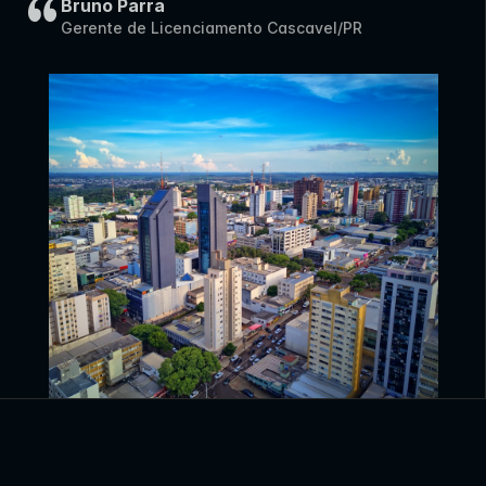
Bruno Parra
Gerente de Licenciamento Cascavel/PR
Prefeitur
Prefeitura de 
Pr
a de 
Patos de 
de