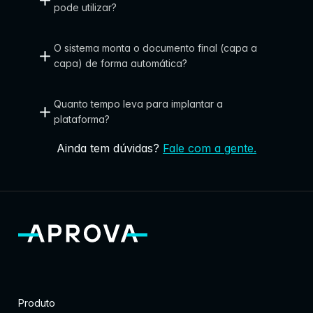
pode utilizar?
q
u
O sistema monta o documento final (capa a 
e
capa) de forma automática?
r
Quanto tempo leva para implantar a 
e
plataforma?
m 
Ainda tem dúvidas?
Fale com a gente.
e
n
t
r
e
g
a
Produto
r 