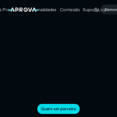
s
Produtos
Funcionalidades
Conteúdo
Suporte
Login
Demons
Quero ser parceiro