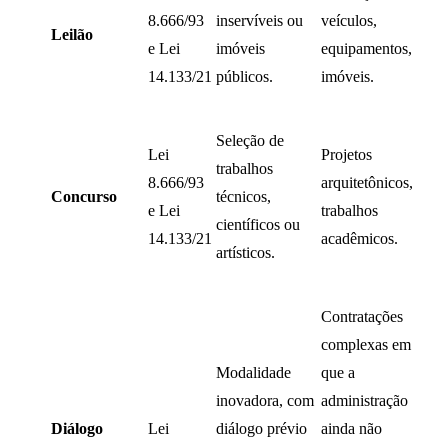
8.666/93
inservíveis ou
veículos,
Leilão
e Lei
imóveis
equipamentos,
14.133/21
públicos.
imóveis.
Seleção de
Lei
Projetos
trabalhos
8.666/93
arquitetônicos,
Concurso
técnicos,
e Lei
trabalhos
científicos ou
14.133/21
acadêmicos.
artísticos.
Contratações
complexas em
Modalidade
que a
inovadora, com
administração
Diálogo
Lei
diálogo prévio
ainda não