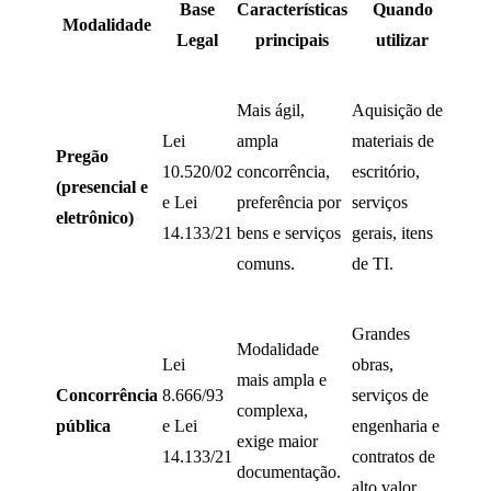
Base
Características
Quando
Modalidade
Legal
principais
utilizar
Mais ágil,
Aquisição de
Lei
ampla
materiais de
Pregão
10.520/02
concorrência,
escritório,
(presencial e
e Lei
preferência por
serviços
eletrônico)
14.133/21
bens e serviços
gerais, itens
comuns.
de TI.
Grandes
Modalidade
Lei
obras,
mais ampla e
Concorrência
8.666/93
serviços de
complexa,
pública
e Lei
engenharia e
exige maior
14.133/21
contratos de
documentação.
alto valor.