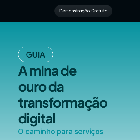
Demonstração Gratuita
GUIA
A mina de
ouro da 
transformação 
digital
O caminho para serviços 