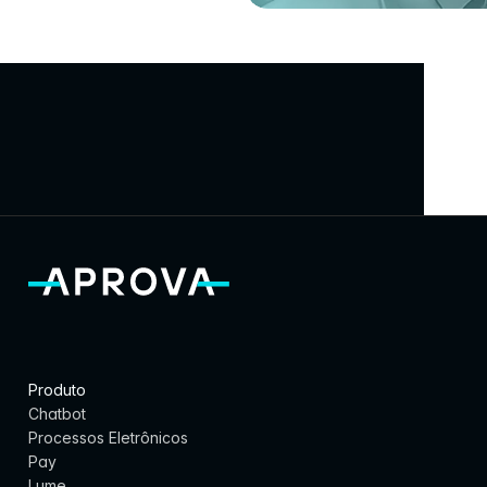
Prefeitur
Prefeitura de 
Prefeit
a de 
Patos de 
de 
São
Itajaí
Minas
Paulo
Produto
Chatbot
Processos Eletrônicos
Pay
Lume