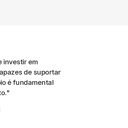
 investir em 
apazes de suportar 
o é fundamental 
o."
C