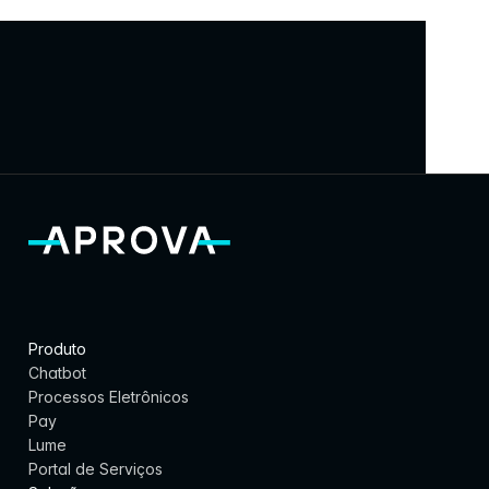
Prefeitur
Prefeitura de 
Prefeit
a de 
Patos de 
de 
São
Itajaí
Minas
Paulo
Produto
Chatbot
Processos Eletrônicos
Pay
Lume
Portal de Serviços