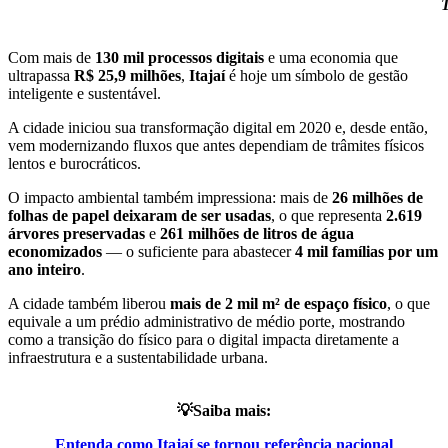
T
Com mais de
130 mil processos digitais
e uma economia que
ultrapassa
R$ 25,9 milhões
,
Itajaí
é hoje um símbolo de gestão
inteligente e sustentável.
A cidade iniciou sua transformação digital em 2020 e, desde então,
vem modernizando fluxos que antes dependiam de trâmites físicos
lentos e burocráticos.
O impacto ambiental também impressiona: mais de
26 milhões de
folhas de papel deixaram de ser usadas
, o que representa
2.619
árvores preservadas
e
261 milhões de litros de água
economizados
— o suficiente para abastecer
4 mil famílias por um
ano inteiro
.
A cidade também liberou
mais de 2 mil m² de espaço físico
, o que
equivale a um prédio administrativo de médio porte, mostrando
como a transição do físico para o digital impacta diretamente a
infraestrutura e a sustentabilidade urbana.
💡Saiba mais:
Entenda como Itajaí se tornou referência nacional