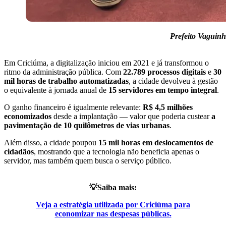
Prefeito Vaguinh
Em Criciúma, a digitalização iniciou em 2021 e já transformou o
ritmo da administração pública. Com
22.789 processos digitais
e
30
mil horas de trabalho automatizadas
, a cidade devolveu à gestão
o equivalente à jornada anual de
15 servidores em tempo integral
.
O ganho financeiro é igualmente relevante:
R$ 4,5 milhões
economizados
desde a implantação — valor que poderia custear
a
pavimentação de 10 quilômetros de vias urbanas
.
Além disso, a cidade poupou
15 mil horas em deslocamentos de
cidadãos
, mostrando que a tecnologia não beneficia apenas o
servidor, mas também quem busca o serviço público.
💡Saiba mais:
Veja a estratégia utilizada por Criciúma para
economizar nas despesas públicas.