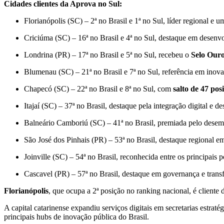
Cidades clientes da Aprova no Sul:
Florianópolis (SC) – 2ª no Brasil e 1ª no Sul, líder regional e 
Criciúma (SC) – 16ª no Brasil e 4ª no Sul, destaque em desenv
Londrina (PR) – 17ª no Brasil e 5ª no Sul, recebeu o
Selo Ouro
Blumenau (SC) – 21ª no Brasil e 7ª no Sul, referência em inova
Chapecó (SC) – 22ª no Brasil e 8ª no Sul, com
salto de 47 po
Itajaí (SC) – 37ª no Brasil, destaque pela integração digital e
Balneário Camboriú (SC) – 41ª no Brasil, premiada pelo dese
São José dos Pinhais (PR) – 53ª no Brasil, destaque regional 
Joinville (SC) – 54ª no Brasil, reconhecida entre os principais 
Cascavel (PR) – 57ª no Brasil, destaque em governança e transf
Florianópolis
, que ocupa a 2ª posição no ranking nacional, é cliente
A capital catarinense expandiu serviços digitais em secretarias estrat
principais hubs de inovação pública do Brasil.