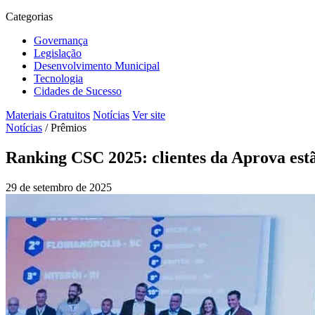
Categorias
Governança
Legislação
Desenvolvimento Municipal
Tecnologia
Cidades de Sucesso
Materiais Gratuitos
Notícias
Ver site
Notícias
/
Prêmios
Ranking CSC 2025: clientes da Aprova estão
29 de setembro de 2025