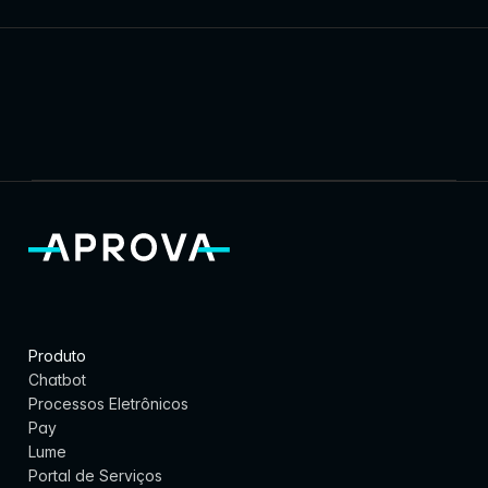
Prefeitur
Prefeitura de 
Pr
a de 
Patos de 
de
Itajaí
Minas
Pa
Produto
Chatbot
Processos Eletrônicos
Pay
Lume
Portal de Serviços