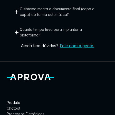
u
O sistema monta o documento final (capa a 
e
capa) de forma automática?
r
Quanto tempo leva para implantar a 
e
plataforma?
m 
Ainda tem dúvidas?
Fale com a gente.
e
n
t
r
e
g
a
Produto
r 
Chatbot
m
Processos Eletrônicos