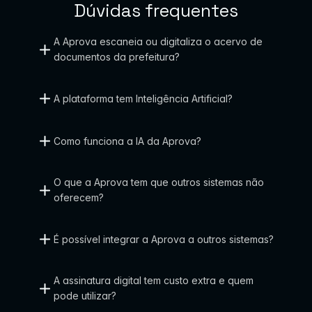
Dúvidas frequentes
r
a 
A Aprova escaneia ou digitaliza o acervo de 
documentos da prefeitura?
g
o
A plataforma tem Inteligência Artificial?
v
e
Como funciona a IA da Aprova?
r
n
O que a Aprova tem que outros sistemas não 
o
oferecem?
s 
q
É possível integrar a Aprova a outros sistemas?
u
A assinatura digital tem custo extra e quem 
e 
pode utilizar?
q