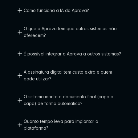
t
Como funciona a IA da Aprova?
r
e
O que a Aprova tem que outros sistemas não 
oferecem?
g
a
É possível integrar a Aprova a outros sistemas?
r 
m
A assinatura digital tem custo extra e quem 
a
pode utilizar?
i
s
O sistema monta o documento final (capa a 
capa) de forma automática?
Agendar demonstração
Quanto tempo leva para implantar a 
plataforma?