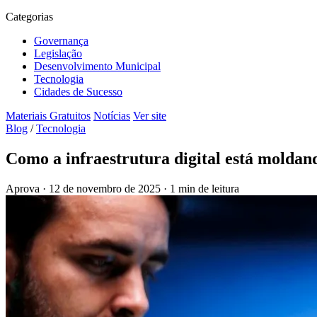
Categorias
Governança
Legislação
Desenvolvimento Municipal
Tecnologia
Cidades de Sucesso
Materiais Gratuitos
Notícias
Ver site
Blog
/
Tecnologia
Como a infraestrutura digital está moldand
Aprova
·
12 de novembro de 2025
·
1 min de leitura