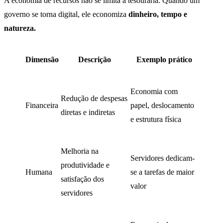
A economia de recursos não se limita à tesouraria. Quando um
governo se torna digital, ele economiza
dinheiro, tempo e
natureza.
Dimensão
Descrição
Exemplo prático
Economia com
Redução de despesas
Financeira
papel, deslocamento
diretas e indiretas
e estrutura física
Melhoria na
Servidores dedicam-
produtividade e
Humana
se a tarefas de maior
satisfação dos
valor
servidores