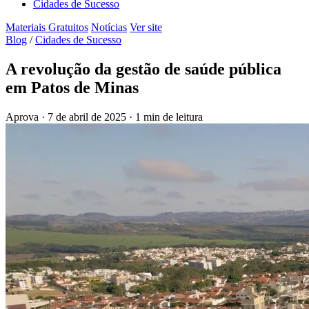
Cidades de Sucesso
Materiais Gratuitos
Notícias
Ver site
Blog
/
Cidades de Sucesso
A revolução da gestão de saúde pública
em Patos de Minas
Aprova
·
7 de abril de 2025
·
1 min de leitura