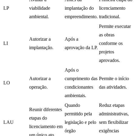
LP
viabilidade
implantação do
licenciamento
ambiental.
empreendimento.
tradicional.
Permite executar
as obras
Autorizar a
Após a
LI
conforme os
implantação.
aprovação da LP.
projetos
aprovados.
Após o
Autorizar a
cumprimento das
Permite o início
LO
operação.
condicionantes
das atividades.
ambientais.
Quando
Reduz etapas
Reunir diferentes
permitido pela
administrativas,
etapas do
LAU
legislação e pelo
sem flexibilizar
licenciamento em
órgão
exigências
um único ato.