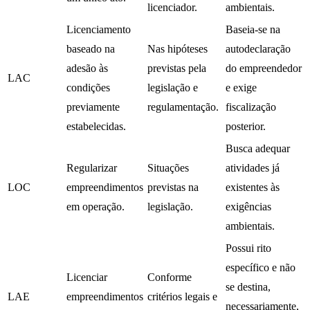
licenciador.
ambientais.
Licenciamento
Baseia-se na
baseado na
Nas hipóteses
autodeclaração
adesão às
previstas pela
do empreendedor
LAC
condições
legislação e
e exige
previamente
regulamentação.
fiscalização
estabelecidas.
posterior.
Busca adequar
Regularizar
Situações
atividades já
LOC
empreendimentos
previstas na
existentes às
em operação.
legislação.
exigências
ambientais.
Possui rito
específico e não
Licenciar
Conforme
se destina,
LAE
empreendimentos
critérios legais e
necessariamente,