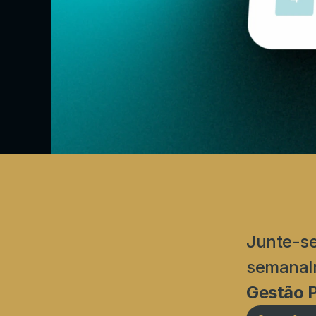
Junte-se 
Gestão P