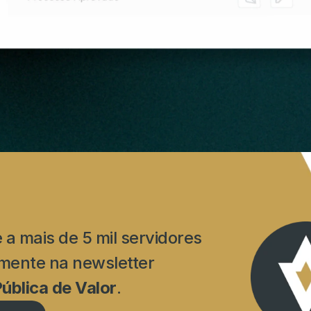
a mais de 5 mil servidores 
semanalmente na newsletter 
ública de Valor
.