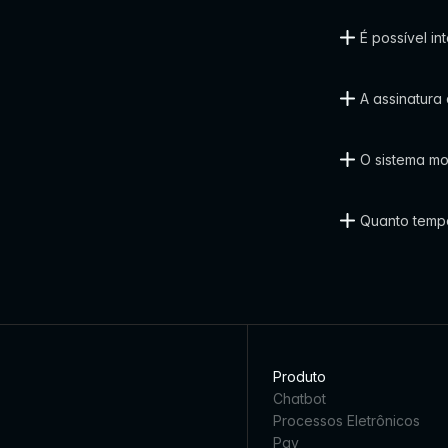
É possível in
A assinatura 
O sistema mo
Quanto tempo
Produto
Chatbot
Processos Eletrônicos
Pay