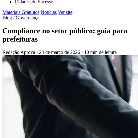
Cidades de Sucesso
Materiais Gratuitos
Notícias
Ver site
Blog
/
Governança
Compliance no setor público: guia para
prefeituras
Redação Aprova
·
24 de março de 2026
·
10 min de leitura