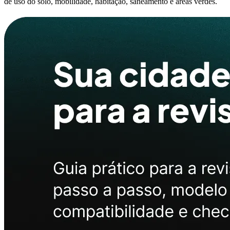
de uso do solo, mobilidade, habitação, saneamento e áreas verdes.