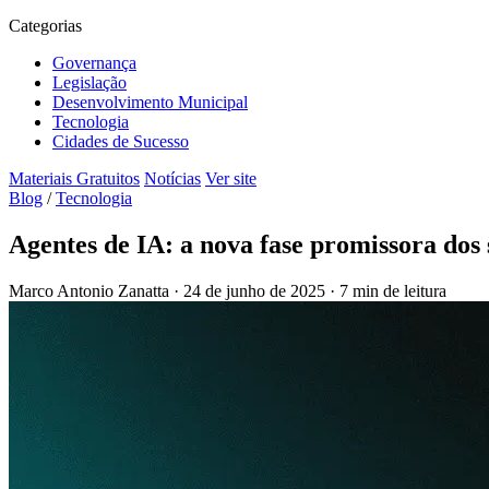
Categorias
Governança
Legislação
Desenvolvimento Municipal
Tecnologia
Cidades de Sucesso
Materiais Gratuitos
Notícias
Ver site
Blog
/
Tecnologia
Agentes de IA: a nova fase promissora dos 
Marco Antonio Zanatta
·
24 de junho de 2025
·
7 min de leitura