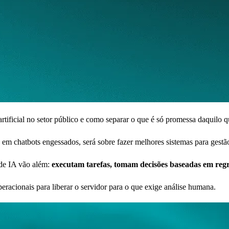
artificial no setor público e como separar o que é só promessa daquilo q
 em chatbots engessados, será sobre fazer melhores sistemas para gestã
 de IA vão além:
executam tarefas, tomam decisões baseadas em reg
peracionais para liberar o servidor para o que exige análise humana.