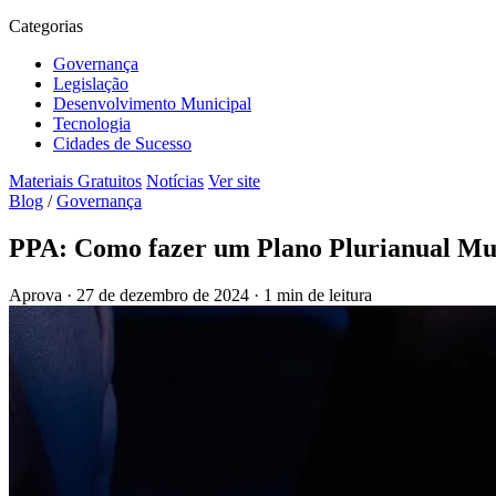
Categorias
Governança
Legislação
Desenvolvimento Municipal
Tecnologia
Cidades de Sucesso
Materiais Gratuitos
Notícias
Ver site
Blog
/
Governança
PPA: Como fazer um Plano Plurianual Mu
Aprova
·
27 de dezembro de 2024
·
1 min de leitura