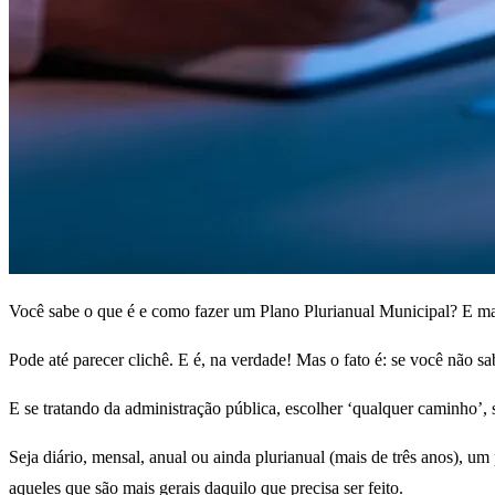
Você sabe o que é e como fazer um Plano Plurianual Municipal? E ma
Pode até parecer clichê. E é, na verdade! Mas o fato é: se você não s
E se tratando da administração pública, escolher ‘qualquer caminho’,
Seja diário, mensal, anual ou ainda plurianual (mais de três anos), u
aqueles que são mais gerais daquilo que precisa ser feito.